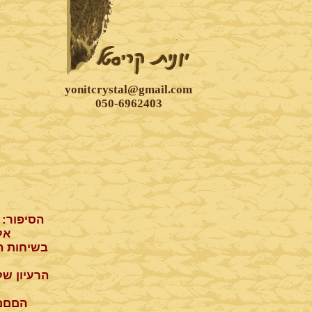
yonitcrystal@gmail.com
050-6962403
הסיפור: 
אל
בשיחות ה
הרעיון ש
הםםםם