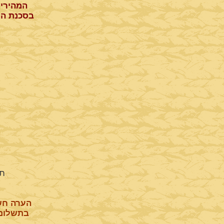
המהירי
בסכנת הע
תמ
הערה חש
בתשלום 