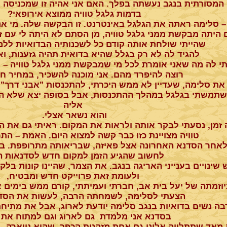
המסורתית בנגב נעשתה בפלך. האם אני אהיה זו שמכניסה לנ
בדמות גלגל טוויה ממוצא אירופאי?
– סלימה ראתה את הגלגל באינטרנט. זו הבקשה שלה. מי אני
 היתה מבקשת ממני גלגל טוויה, מן הסתם לא היתה לי עם זה
שהייתי שולחת אותה קודם כל לשכנותיה הבדואיות ללמו
להגיד לה לא רק בגלל שהיא בדואית תהיה גזענות, ואני
 לה מה שאני אומרת לכל מי שמבקשת ממני גלגל טוויה – י
רוצה להיפרד מהם. אני מוכנה להשכיר, במחיר חד
את סלימה, שעדיין לא ממש היכרתי, להתכנסות "אבני דרך" 
תמשתי בגלגל במהלך ההתכנסות, אבל בסופה יצא שלא הצל
אליה
והוא נשאר אצלי.
זמן, נסעתי לבקר אותה ולראות את המקום. ראיתי גם את ה
טוויה מצויינת כזו כבר קשה למצוא היום. האמת – הת
לאחר הסדנא האחרונה אצל פאיזה, שבריאותה מתרופפת. ב
לחשוב שהגיע הזמן למקום חדש לסדנאות ה
ש שינויים בענייני האריגה בנגב. את הצמר, שהיינו קונות בל
ולעומת זאת פרוייקט חדש ומבטיח,
וזמתה של יעל בית אב, חברתי ועמיתתי, קורם ממש בימים אל
הצעתי לסלימה, לשמחתה הרבה, לעשות את הסד
בה נשים בדואיות בנגב סלימה יודעת לארוג, אבל את מתיחת
בסדנא אני מלמדת גם לארוג וגם למתוח את 
 מאד שתתלווה אלינו גם אחת מזקנות הכפר, שהיא נייארה – 