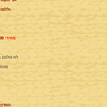
וללמוד
מחיר:
0 ש'ח למשתתפ\ת . המחיר כולל לינה ואוכל באוהל האירוח. יש להביא מצעים \ שק שינה.
0
לא כולם\ן 
מוזמנ
הסדנא