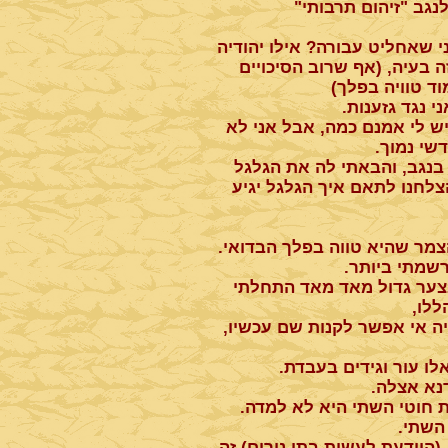
גב "זיהום תרבותי"
 שאחליט עבורה? אילו יהודיה
 בעיה, (אף שרוב הסיכויים
ד טוויה בפלך)
 נגד גזענות.
ש לי אמנם כמה, אבל אני לא
שי נמוך.
בנגב, והבאתי לה את הגלגל
חנו לתאם איך הגלגל יגיע
צמר שהיא טווה בפלך הבדואי.
רשמתי ביותר.
צער גדול מאד מאד התחלתי
ללו,
קיה אי אפשר לקנות שם עכשיו,
ו עור וגידים בעבדת.
נא אצלה.
 חוטי השתי היא לא למדה.
השתי.
(היודעת לעשות בתי נירים) זה