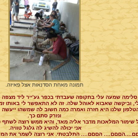
תמונה מאחת הסדנאות אצל פאיזה.
סלימה שמעה עלי בתקופה שעבדתי בכפר גע'ייר ליד מצפה רמ
י, וביקשה שאבוא לאוהל שלה. זה לא התאפשר לי באותו זמ
טלפון שלנו היא חזרה ואמרה כמה חשוב לה שמשהו ייעשה ע
ונזרק סתם כך.
ל שימור המלאכות מדבר אליה מאד, והיא ממש רוצה לשתף פ
אני יכולה להשיג לה גלגל טוויה.
….הםםם…. הםםם…. התלבטתי. אני רוצה לשמר את המלאכ