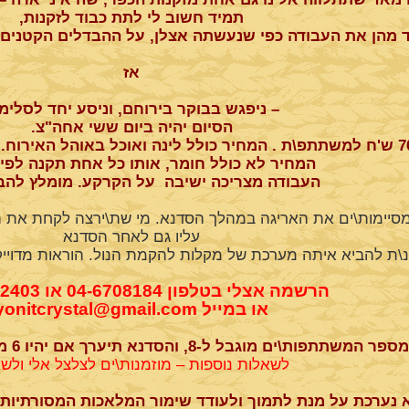
תמיד חשוב לי לתת כבוד לזקנות,
 מהן את העבודה כפי שנעשתה אצלן, על ההבדלים הקטנים, 
אז
– ניפגש בבוקר בירוחם, וניסע יחד לסלימ
הסיום יהיה ביום ששי אחה"צ.
7
המחיר לא כולל חומר, אותו כל אחת תקנה לפי 
העבודה מצריכה ישיבה על הקרקע. מומלץ להבי
מסיימות\ים את האריגה במהלך הסדנא. מי שת\ירצה לקחת את 
עליו גם לאחר הסדנא
\ת להביא איתה מערכת של מקלות להקמת הנול. הוראות מדויי
הרשמה אצלי בטלפון 04-6708184 או 050-6962403
או במייל yonitcrystal@gmail.com
מספר המשתתפות\ים מוגבל ל-8, והסדנא תיערך אם יהיו 6 משתתפות\ים מינימום.
לשאלות נוספות – מוזמנות\ים לצלצל אלי ולשא
 נערכת על מנת לתמוך ולעודד שימור המלאכות המסורתיות 